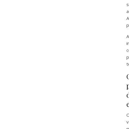
s
a
A
p
A
c
p
t
O
v
m