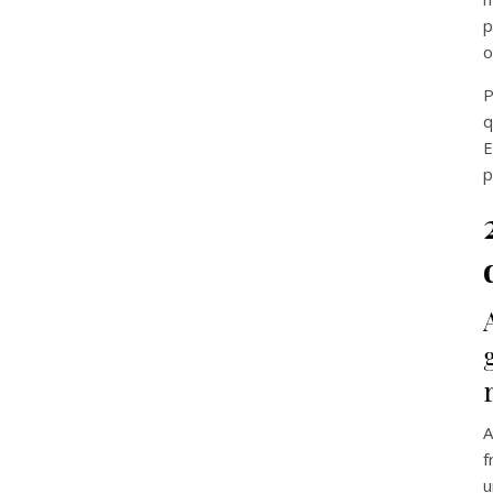
p
o
P
q
E
p
A
f
u