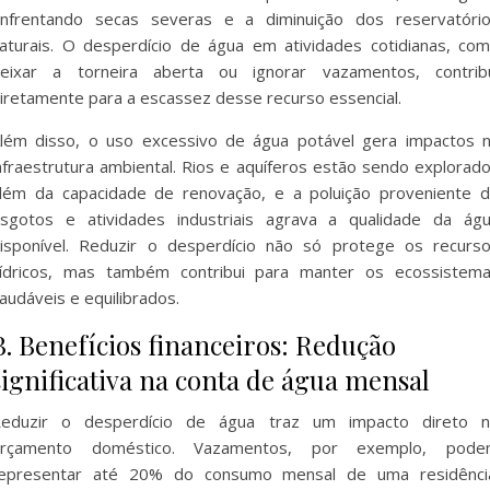
nfrentando secas severas e a diminuição dos reservatóri
aturais. O desperdício de água em atividades cotidianas, co
eixar a torneira aberta ou ignorar vazamentos, contrib
iretamente para a escassez desse recurso essencial.
lém disso, o uso excessivo de água potável gera impactos 
nfraestrutura ambiental. Rios e aquíferos estão sendo explorad
lém da capacidade de renovação, e a poluição proveniente 
sgotos e atividades industriais agrava a qualidade da ág
isponível. Reduzir o desperdício não só protege os recurs
ídricos, mas também contribui para manter os ecossistem
audáveis e equilibrados.
B. Benefícios financeiros: Redução
significativa na conta de água mensal
eduzir o desperdício de água traz um impacto direto 
orçamento doméstico. Vazamentos, por exemplo, pode
epresentar até 20% do consumo mensal de uma residênci