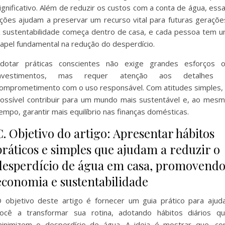
ignificativo. Além de reduzir os custos com a conta de água, ess
ções ajudam a preservar um recurso vital para futuras geraçõe
 sustentabilidade começa dentro de casa, e cada pessoa tem 
apel fundamental na redução do desperdício.
dotar práticas conscientes não exige grandes esforços 
investimentos, mas requer atenção aos detalhes 
omprometimento com o uso responsável. Com atitudes simples,
ossível contribuir para um mundo mais sustentável e, ao mes
empo, garantir mais equilíbrio nas finanças domésticas.
C. Objetivo do artigo: Apresentar hábitos
práticos e simples que ajudam a reduzir o
desperdício de água em casa, promovend
economia e sustentabilidade
 objetivo deste artigo é fornecer um guia prático para ajud
ocê a transformar sua rotina, adotando hábitos diários q
inimizem o desperdício de água. A ideia é mostrar que, c