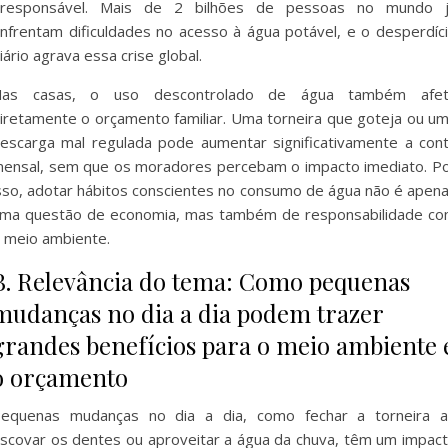
rresponsável. Mais de 2 bilhões de pessoas no mundo 
nfrentam dificuldades no acesso à água potável, e o desperdíc
iário agrava essa crise global.
Nas casas, o uso descontrolado de água também afet
iretamente o orçamento familiar. Uma torneira que goteja ou u
escarga mal regulada pode aumentar significativamente a con
ensal, sem que os moradores percebam o impacto imediato. P
sso, adotar hábitos conscientes no consumo de água não é apen
ma questão de economia, mas também de responsabilidade c
 meio ambiente.
B. Relevância do tema: Como pequenas
mudanças no dia a dia podem trazer
grandes benefícios para o meio ambiente 
o orçamento
equenas mudanças no dia a dia, como fechar a torneira 
scovar os dentes ou aproveitar a água da chuva, têm um impac