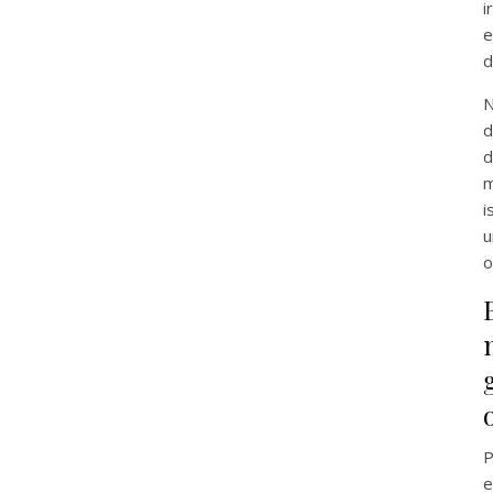
i
e
d
d
d
m
i
u
o
P
e