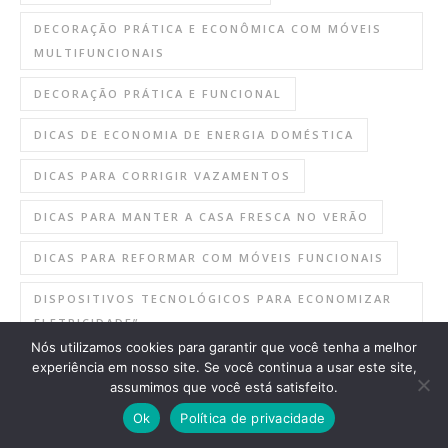
DECORAÇÃO PRÁTICA E ECONÔMICA COM MÓVEIS
MULTIFUNCIONAIS
DECORAÇÃO PRÁTICA E FUNCIONAL
DICAS DE ECONOMIA DE ENERGIA DOMÉSTICA
DICAS PARA CORRIGIR VAZAMENTOS
DICAS PARA MANTER A CASA FRESCA NO VERÃO
DICAS PARA REFORMAR COM MÓVEIS FUNCIONAIS
DISPOSITIVOS TECNOLÓGICOS PARA ECONOMIZAR
ELETRICIDADE”
Nós utilizamos cookies para garantir que você tenha a melhor
ECONOMIA DE ENERGIA
experiência em nosso site. Se você continua a usar este site,
assumimos que você está satisfeito.
ECONOMIA DE ENERGIA EM HORÁRIOS DE PICO
Ok
Política de privacidade
ECONOMIA DE ESPACO