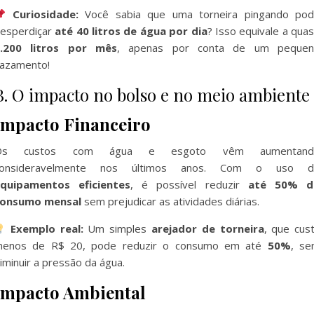
Curiosidade:
Você sabia que uma torneira pingando po
esperdiçar
até 40 litros de água por dia
? Isso equivale a qua
.200 litros por mês
, apenas por conta de um pequen
azamento!
B. O impacto no bolso e no meio ambiente
Impacto Financeiro
Os custos com água e esgoto vêm aumentand
consideravelmente nos últimos anos. Com o uso d
quipamentos eficientes
, é possível reduzir
até 50% d
onsumo mensal
sem prejudicar as atividades diárias.
Exemplo real:
Um simples
arejador de torneira
, que cus
enos de R$ 20, pode reduzir o consumo em até
50%
, s
iminuir a pressão da água.
Impacto Ambiental