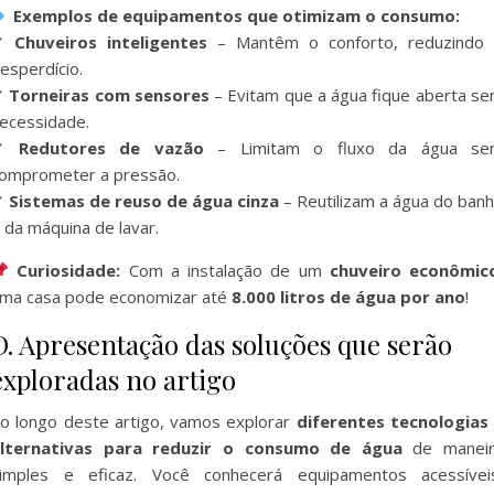
Exemplos de equipamentos que otimizam o consumo:
✔
Chuveiros inteligentes
– Mantêm o conforto, reduzindo
esperdício.
✔
Torneiras com sensores
– Evitam que a água fique aberta s
ecessidade.
✔
Redutores de vazão
– Limitam o fluxo da água se
omprometer a pressão.
✔
Sistemas de reuso de água cinza
– Reutilizam a água do ban
 da máquina de lavar.
Curiosidade:
Com a instalação de um
chuveiro econômic
ma casa pode economizar até
8.000 litros de água por ano
!
D. Apresentação das soluções que serão
exploradas no artigo
o longo deste artigo, vamos explorar
diferentes tecnologias
lternativas para reduzir o consumo de água
de maneir
imples e eficaz. Você conhecerá equipamentos acessívei