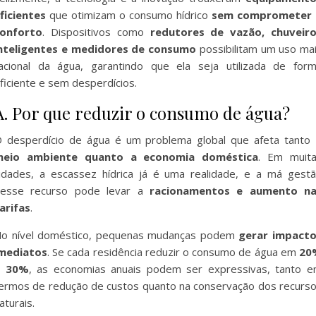
ficientes
que otimizam o consumo hídrico
sem comprometer 
onforto
. Dispositivos como
redutores de vazão, chuveir
nteligentes e medidores de consumo
possibilitam um uso ma
acional da água, garantindo que ela seja utilizada de for
ficiente e sem desperdícios.
A. Por que reduzir o consumo de água?
 desperdício de água é um problema global que afeta tanto
meio ambiente quanto a economia doméstica
. Em muit
idades, a escassez hídrica já é uma realidade, e a má gest
esse recurso pode levar a
racionamentos e aumento na
arifas
.
o nível doméstico, pequenas mudanças podem
gerar impact
mediatos
. Se cada residência reduzir o consumo de água em
20
a 30%
, as economias anuais podem ser expressivas, tanto 
ermos de redução de custos quanto na conservação dos recurs
aturais.