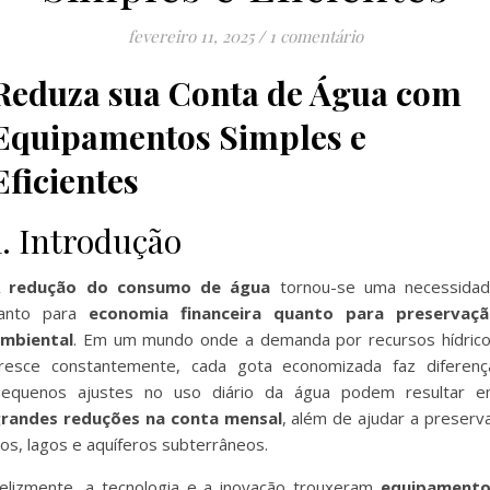
fevereiro 11, 2025
/
1 comentário
Reduza sua Conta de Água com
Equipamentos Simples e
Eficientes
1. Introdução
A
redução do consumo de água
tornou-se uma necessida
anto para
economia financeira quanto para preservaç
mbiental
. Em um mundo onde a demanda por recursos hídric
resce constantemente, cada gota economizada faz diferenç
equenos ajustes no uso diário da água podem resultar 
randes reduções na conta mensal
, além de ajudar a preserv
ios, lagos e aquíferos subterrâneos.
elizmente, a tecnologia e a inovação trouxeram
equipamento