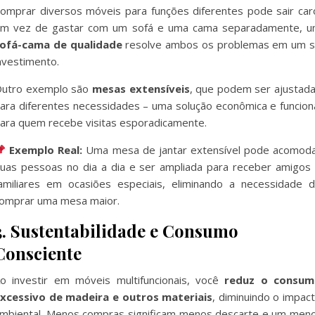
omprar diversos móveis para funções diferentes pode sair car
m vez de gastar com um sofá e uma cama separadamente, 
ofá-cama de qualidade
resolve ambos os problemas em um 
nvestimento.
utro exemplo são
mesas extensíveis
, que podem ser ajustad
ara diferentes necessidades – uma solução econômica e funcion
ara quem recebe visitas esporadicamente.
Exemplo Real:
Uma mesa de jantar extensível pode acomod
uas pessoas no dia a dia e ser ampliada para receber amigos
amiliares em ocasiões especiais, eliminando a necessidade 
omprar uma mesa maior.
3. Sustentabilidade e Consumo
Consciente
o investir em móveis multifuncionais, você
reduz o consum
xcessivo de madeira e outros materiais
, diminuindo o impac
mbiental. Menos compras significam menos descarte e um men