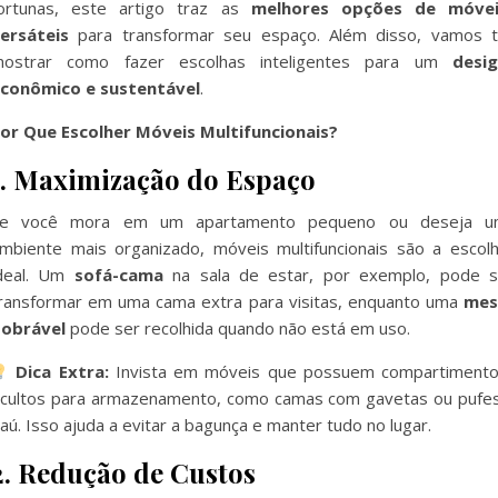
ortunas, este artigo traz as
melhores opções de móvei
ersáteis
para transformar seu espaço. Além disso, vamos 
ostrar como fazer escolhas inteligentes para um
desi
conômico e sustentável
.
or Que Escolher Móveis Multifuncionais?
1. Maximização do Espaço
Se você mora em um apartamento pequeno ou deseja u
mbiente mais organizado, móveis multifuncionais são a escol
deal. Um
sofá-cama
na sala de estar, por exemplo, pode 
ransformar em uma cama extra para visitas, enquanto uma
mes
obrável
pode ser recolhida quando não está em uso.
Dica Extra:
Invista em móveis que possuem compartiment
cultos para armazenamento, como camas com gavetas ou pufe
aú. Isso ajuda a evitar a bagunça e manter tudo no lugar.
2. Redução de Custos