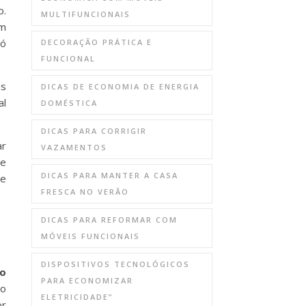
o.
MULTIFUNCIONAIS
um
só
DECORAÇÃO PRÁTICA E
FUNCIONAL
as
DICAS DE ECONOMIA DE ENERGIA
al
DOMÉSTICA
DICAS PARA CORRIGIR
ar
VAZAMENTOS
 e
DICAS PARA MANTER A CASA
de
FRESCA NO VERÃO
DICAS PARA REFORMAR COM
MÓVEIS FUNCIONAIS
DISPOSITIVOS TECNOLÓGICOS
o
PARA ECONOMIZAR
to
ELETRICIDADE”
or